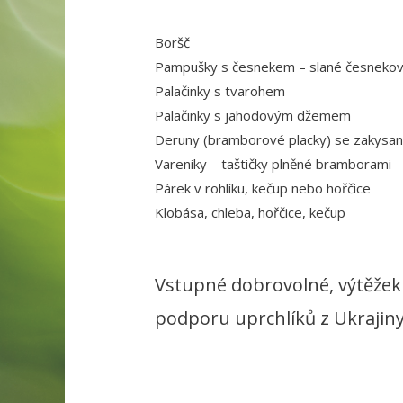
Boršč
Pampušky s česnekem – slané česnekové
Palačinky s tvarohem
Palačinky s jahodovým džemem
Deruny (bramborové placky) se zakysa
Vareniky – taštičky plněné bramborami
Párek v rohlíku, kečup nebo hořčice
Klobása, chleba, hořčice, kečup
Vstupné dobrovolné, výtěžek 
podporu uprchlíků z Ukrajiny