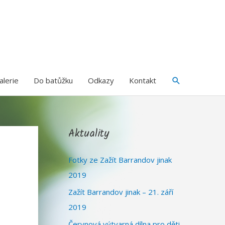
Hledat
alerie
Do batůžku
Odkazy
Kontakt
Aktuality
Fotky ze Zažít Barrandov jinak
2019
Zažít Barrandov jinak – 21. září
2019
Červnová výtvarná dílna pro děti