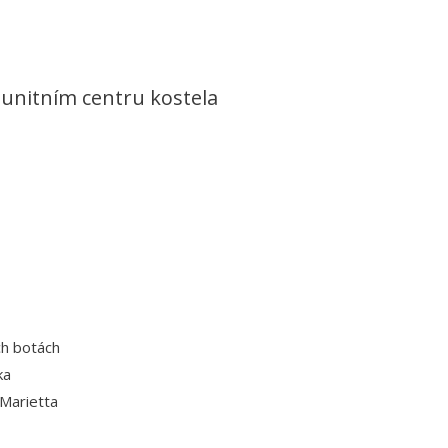
unitním centru kostela
ch botách
ka
 Marietta