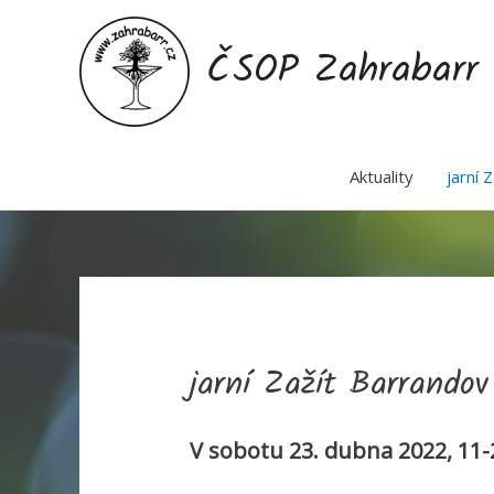
Přeskočit
na
ČSOP Zahrabarr
obsah
Aktuality
jarní 
jarní Zažít Barrando
V sobotu 23. dubna 2022, 11-2