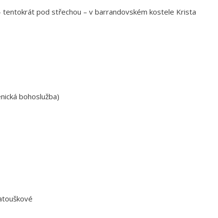
 – tentokrát pod střechou – v barrandovském kostele Krista
enická bohoslužba)
atouškové