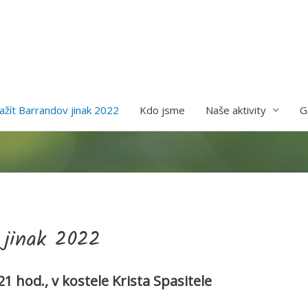
Zažít Barrandov jinak 2022
Kdo jsme
Naše aktivity
G
v jinak 2022
1 hod., v kostele Krista Spasitele