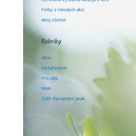
Fotky z minulých akcí
Ahoj všichni!
Rubriky
Akce
Nezařazené
Pro děti
Web
Zažít Barrandov jinak