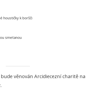
 houstičky k boršči
nou smetanou
bude věnován Arcidiecezní charitě na
.