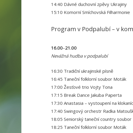
14:40 Dávné duchovní zpěvy Ukrajiny
15:10 Komorní Smíchovská Filharmonie
Program v Podpalubí – v kom
16.00
–
21.00
Nevážná hudba v podpalubí
16:30 Tradiční ukrajinské písně
16:45 Taneční folklorní soubor Moták
17:00 Žesťové trio Vojty Tona
17:15 Break Dance Jakuba Paperta
17:30 Anastasia – vystoupení na klokaní
17:40 Swingový orchestr Radka Matouš
18:05 Seniorský taneční country soubor
18:25 Taneční folklorní soubor Moták