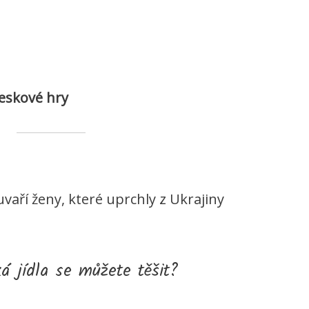
deskové hry
uvaří ženy, které uprchly z Ukrajiny
ká jídla se můžete těšit?